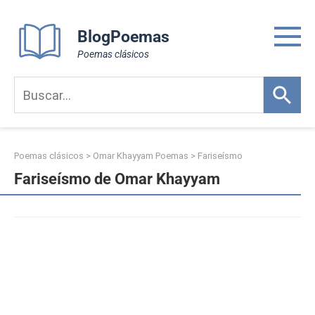
Skip
to
BlogPoemas
content
Poemas clásicos
Poemas clásicos
>
Omar Khayyam Poemas
>
Fariseísmo
Fariseísmo de Omar Khayyam