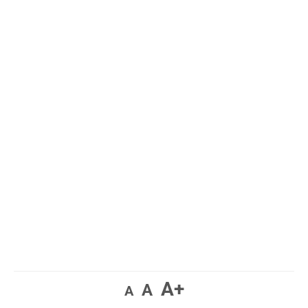
A+
A
A