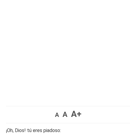
A+
A
A
¡Oh, Dios! tú eres piadoso: