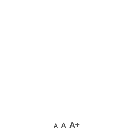
A+
A
A