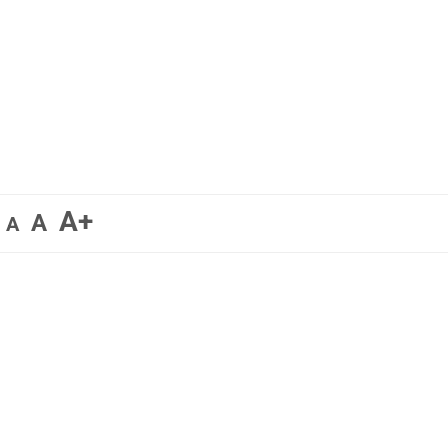
A+
A
A