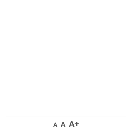
A+
A
A