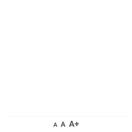
A+
A
A