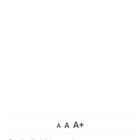
A+
A
A