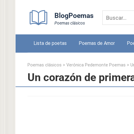
Skip
to
BlogPoemas
content
Poemas clásicos
Lista de poetas
Poemas de Amor
Po
Poemas clásicos
>
Verónica Pedemonte Poemas
>
U
Un corazón de primer