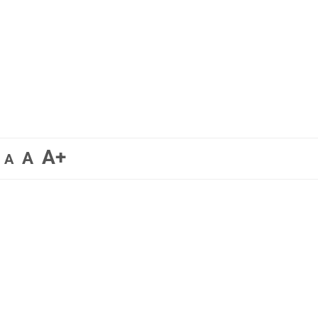
A+
A
A