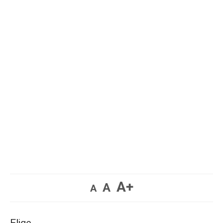
A+
A
A