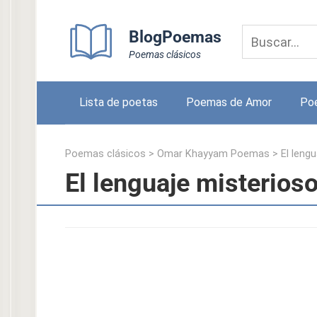
Skip
to
BlogPoemas
content
Poemas clásicos
Lista de poetas
Poemas de Amor
Po
Poemas clásicos
>
Omar Khayyam Poemas
>
El leng
El lenguaje misterio