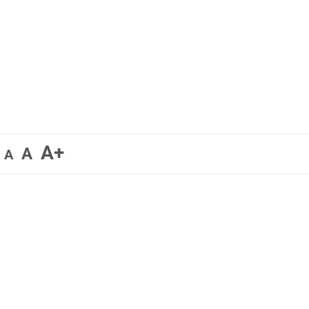
A+
A
A