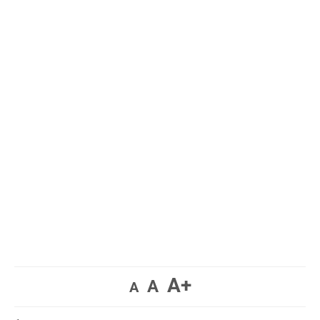
A+
A
A