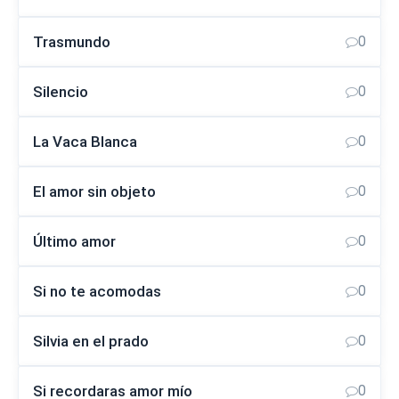
Trasmundo
0
Silencio
0
La Vaca Blanca
0
El amor sin objeto
0
Último amor
0
Si no te acomodas
0
Silvia en el prado
0
Si recordaras amor mío
0