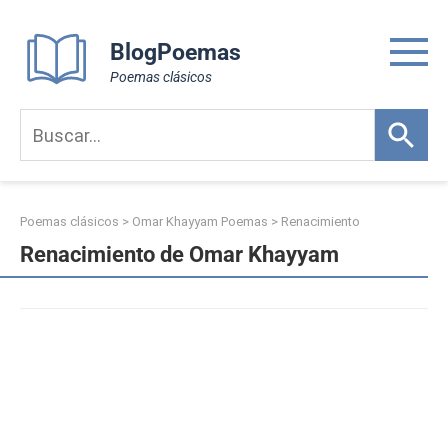
Skip
to
BlogPoemas
content
Poemas clásicos
Poemas clásicos
>
Omar Khayyam Poemas
>
Renacimiento
Renacimiento de Omar Khayyam