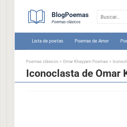
Skip
to
BlogPoemas
content
Poemas clásicos
Lista de poetas
Poemas de Amor
Po
Poemas clásicos
>
Omar Khayyam Poemas
>
Iconocl
Iconoclasta de Omar