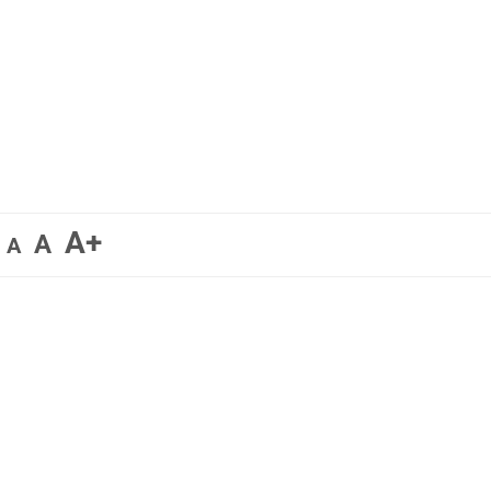
A+
A
A