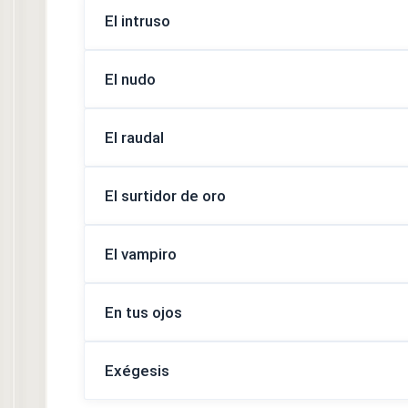
El intruso
El nudo
El raudal
El surtidor de oro
El vampiro
En tus ojos
Exégesis